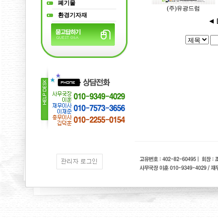
폐기물
(주)유광드럼
환경기자재
◀