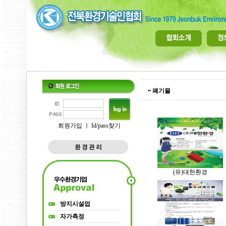
폐기물
회원가입
ㅣ
Id/pass찾기
(유)대한환경
방지시설업
자가측정